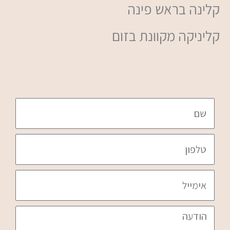
קלינה בראש פינה
קליניקה מקוונת בזום
ש
ם
ט
ל
פ
א
ו
י
ן
מ
ה
י